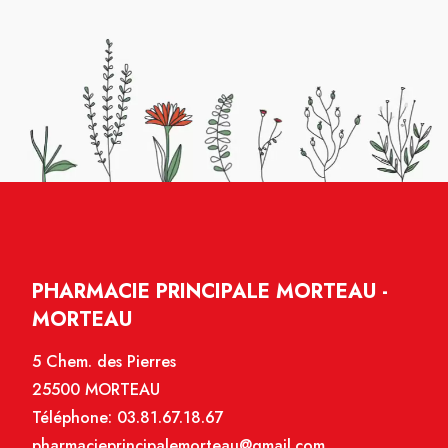
PHARMACIE PRINCIPALE MORTEAU -
MORTEAU
5 Chem. des Pierres
25500 MORTEAU
Téléphone:
03.81.67.18.67
pharmacieprincipalemorteau@gmail.com