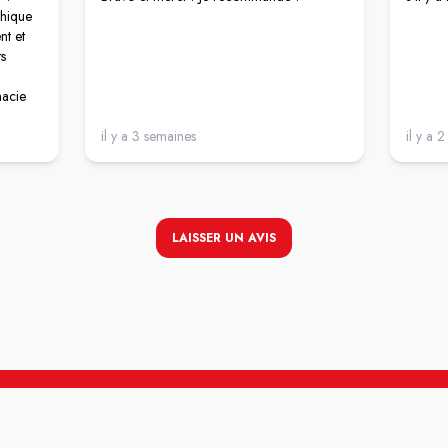
thique
nt et
ts
acie
il y a 3 semaines
il y a 
LAISSER UN AVIS