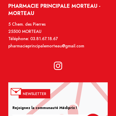
PHARMACIE PRINCIPALE MORTEAU -
MORTEAU
5 Chem. des Pierres
25500 MORTEAU
Téléphone:
03.81.67.18.67
pharmacieprincipalemorteau@gmail.com
NEWSLETTER
Rejoignez la communauté Médiprix !