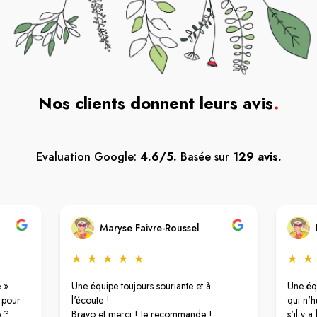
Nos clients donnent leurs avis
.
Evaluation Google:
4.6/5.
Basée sur
129 avis.
Maryse Faivre-Roussel
★
★
★
★
★
★
★
e »
Une équipe toujours souriante et à
Une équ
t pour
l'écoute !
qui n'h
e ?
Bravo et merci ! Je recommande !
s'il y a