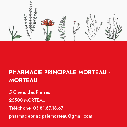
PHARMACIE PRINCIPALE MORTEAU -
MORTEAU
5 Chem. des Pierres
25500 MORTEAU
Téléphone:
03.81.67.18.67
pharmacieprincipalemorteau@gmail.com