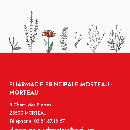
PHARMACIE PRINCIPALE MORTEAU -
MORTEAU
5 Chem. des Pierres
25500 MORTEAU
Téléphone:
03.81.67.18.67
pharmacieprincipalemorteau@gmail.com