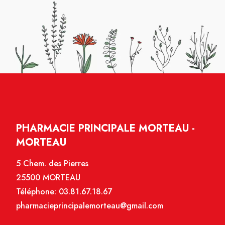
PHARMACIE PRINCIPALE MORTEAU -
MORTEAU
5 Chem. des Pierres
25500 MORTEAU
Téléphone:
03.81.67.18.67
pharmacieprincipalemorteau@gmail.com