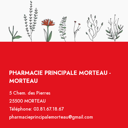
PHARMACIE PRINCIPALE MORTEAU -
MORTEAU
5 Chem. des Pierres
25500 MORTEAU
Téléphone:
03.81.67.18.67
pharmacieprincipalemorteau@gmail.com