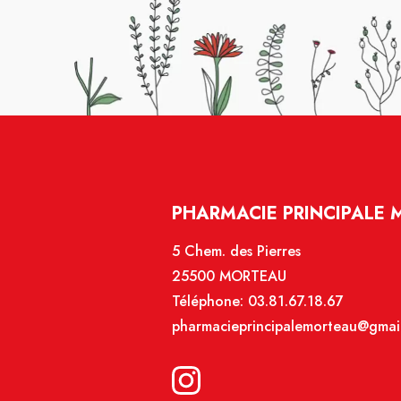
PHARMACIE PRINCIPALE 
5 Chem. des Pierres
25500 MORTEAU
Téléphone:
03.81.67.18.67
pharmacieprincipalemorteau@gmai