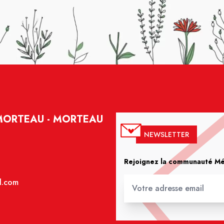
MORTEAU - MORTEAU
NEWSLETTER
Rejoignez la communauté Méd
l.com