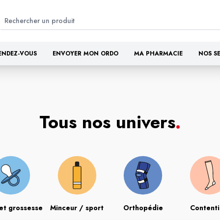
ENDEZ-VOUS
ENVOYER MON ORDO
MA PHARMACIE
NOS S
Tous nos univers
.
et grossesse
Minceur / sport
Orthopédie
Content