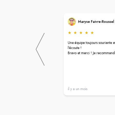
Maryse Faivre-Roussel
★
★
★
★
★
Une équipe toujours souriante e
l'écoute !
Bravo et merci ! Je recommand
il y a un mois