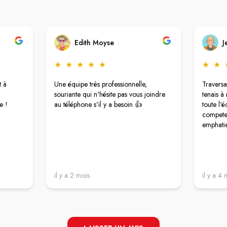
Edith Moyse
J
★
★
★
★
★
★
★
t à
Une équipe très professionnelle,
Traversa
souriante qui n'hésite pas vous joindre
tenais à
e !
au téléphone s'il y a besoin 👍
toute l'é
competen
emphatie
il y a 2 mois
il y a 4 