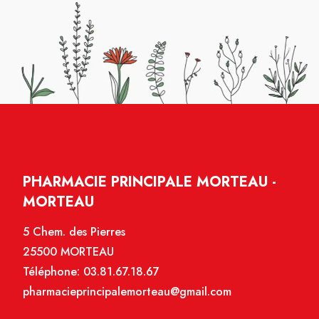
PHARMACIE PRINCIPALE MORTEAU -
MORTEAU
5 Chem. des Pierres
25500 MORTEAU
Téléphone:
03.81.67.18.67
pharmacieprincipalemorteau@gmail.com