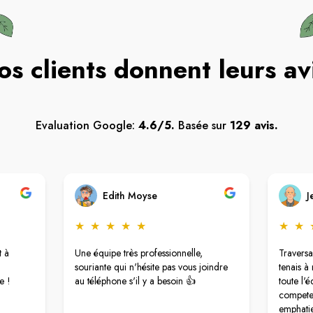
os clients donnent leurs av
Evaluation Google:
4.6/5.
Basée sur
129 avis.
Edith Moyse
J
★
★
★
★
★
★
★
t à
Une équipe très professionnelle,
Traversa
souriante qui n'hésite pas vous joindre
tenais à
e !
au téléphone s'il y a besoin 👍
toute l'é
competen
emphatie