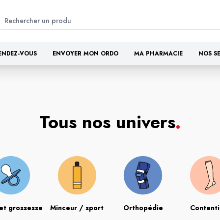
ENDEZ-VOUS
ENVOYER MON ORDO
MA PHARMACIE
NOS S
Tous nos univers
.
et grossesse
Minceur / sport
Orthopédie
Content