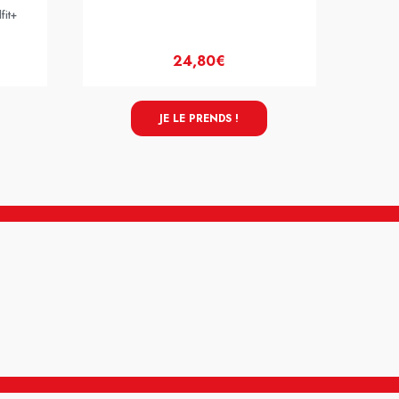
fit+
24,80€
JE LE PRENDS !