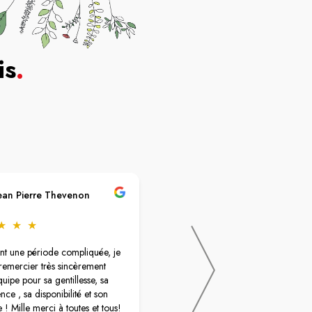
is
.
ean Pierre Thevenon
Kesiban Seker
★
★
★
★
★
★
★
★
nt une période compliquée, je
Une pharmacie exceptionnelle ! Le
 remercier très sincèrement
personnel est tout simplement
quipe pour sa gentillesse, sa
incroyable : à l’écoute, disponible,
ce , sa disponibilité et son
toujours souriant et d’une grande
 ! Mille merci à toutes et tous!
gentillesse. Mention spéciale aux