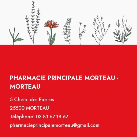
PHARMACIE PRINCIPALE MORTEAU -
MORTEAU
5 Chem. des Pierres
25500 MORTEAU
Téléphone:
03.81.67.18.67
pharmacieprincipalemorteau@gmail.com