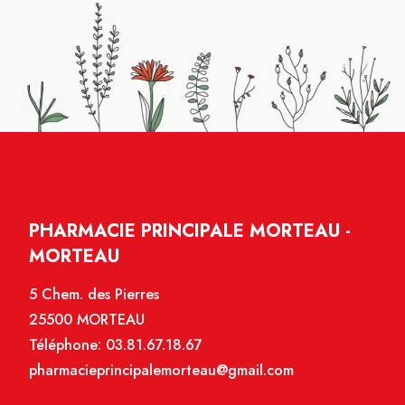
PHARMACIE PRINCIPALE MORTEAU -
MORTEAU
5 Chem. des Pierres
25500 MORTEAU
Téléphone:
03.81.67.18.67
pharmacieprincipalemorteau@gmail.com