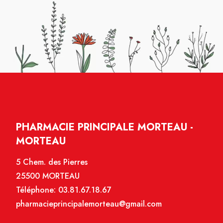
PHARMACIE PRINCIPALE MORTEAU -
MORTEAU
5 Chem. des Pierres
25500 MORTEAU
Téléphone:
03.81.67.18.67
pharmacieprincipalemorteau@gmail.com