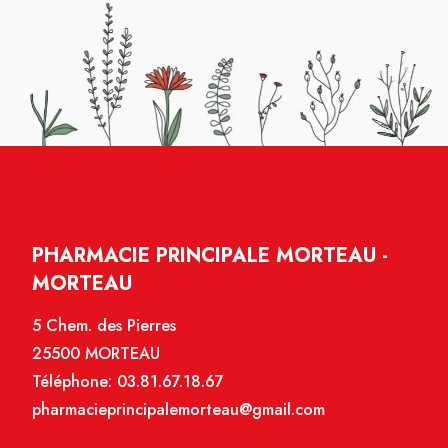
PHARMACIE PRINCIPALE MORTEAU -
MORTEAU
5 Chem. des Pierres
25500 MORTEAU
Téléphone:
03.81.67.18.67
pharmacieprincipalemorteau@gmail.com