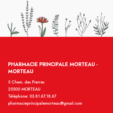
PHARMACIE PRINCIPALE MORTEAU -
MORTEAU
5 Chem. des Pierres
25500 MORTEAU
Téléphone:
03.81.67.18.67
pharmacieprincipalemorteau@gmail.com